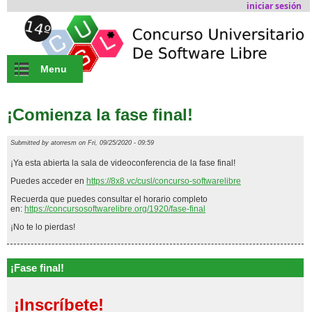
Skip to main content
iniciar sesión
Menu
¡Comienza la fase final!
Submitted by
atorresm
on Fri, 09/25/2020 - 09:59
¡Ya esta abierta la sala de videoconferencia de la fase final!
Puedes acceder en
https://8x8.vc/cusl/concurso-softwarelibre
Recuerda que puedes consultar el horario completo
en:
https://concursosoftwarelibre.org/1920/fase-final
¡No te lo pierdas!
¡Fase final!
¡Inscríbete!